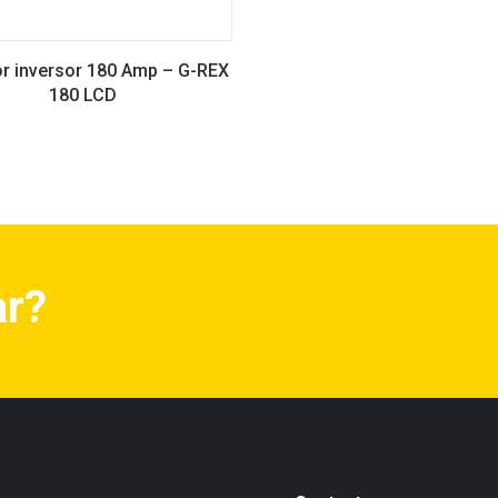
r inversor 180 Amp – G-REX
180 LCD
ar?